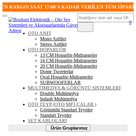
 KARGO! SAAT 17:00'A KADAR VERİLEN TÜM SİPARİŞL
Ara
Mobil
0
Menü
OTO ANFİ
Mono Anfiler
Stereo Anfiler
OTO HOPARLÖR
13 CM Hoparlör-Midrangeler
16 CM Hoparlör-Midrangeler
20 CM Hoparlör-Midrangeler
Dome Tweeterlar
Oval Hoparlör-Midrangeler
SUBWOOFERLAR
MULTİMEDYA & GÖRÜNTÜ SİSTEMLERİ
Double Multimedya
Indash Multimedya
OTO TEYP (OTO MP3 ÇALAR )
Görüntülü Standart Teypler
Standart Teypler
SET KABLOLARI
Ürün
Ürün Gruplarımız
Gruplarımız