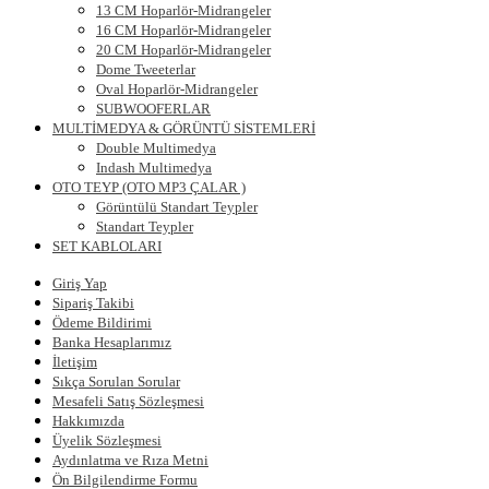
13 CM Hoparlör-Midrangeler
16 CM Hoparlör-Midrangeler
20 CM Hoparlör-Midrangeler
Dome Tweeterlar
Oval Hoparlör-Midrangeler
SUBWOOFERLAR
MULTİMEDYA & GÖRÜNTÜ SİSTEMLERİ
Double Multimedya
Indash Multimedya
OTO TEYP (OTO MP3 ÇALAR )
Görüntülü Standart Teypler
Standart Teypler
SET KABLOLARI
Giriş Yap
Sipariş Takibi
Ödeme Bildirimi
Banka Hesaplarımız
İletişim
Sıkça Sorulan Sorular
Mesafeli Satış Sözleşmesi
Hakkımızda
Üyelik Sözleşmesi
Aydınlatma ve Rıza Metni
Ön Bilgilendirme Formu