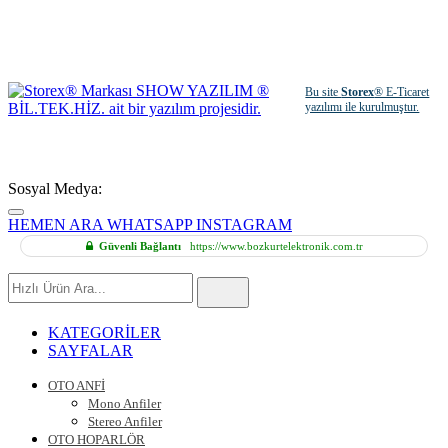
Bu site
Storex
® E-Ticaret
yazılımı ile kurulmuştur.
Sosyal Medya:
HEMEN ARA
WHATSAPP
INSTAGRAM
Güvenli Bağlantı
https://www.bozkurtelektronik.com.tr
Hızlı
Ürün
Ara
KATEGORİLER
SAYFALAR
OTO ANFİ
Mono Anfiler
Stereo Anfiler
OTO HOPARLÖR