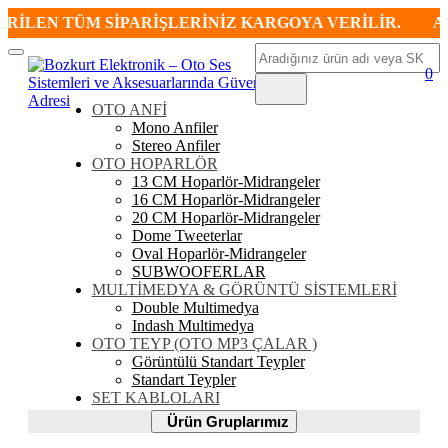
RİLEN TÜM SİPARİŞLERİNİZ KARGOYA VERİLİR.
AYN
Ara
Mobil
0
Menü
OTO ANFİ
Mono Anfiler
Stereo Anfiler
OTO HOPARLÖR
13 CM Hoparlör-Midrangeler
16 CM Hoparlör-Midrangeler
20 CM Hoparlör-Midrangeler
Dome Tweeterlar
Oval Hoparlör-Midrangeler
SUBWOOFERLAR
MULTİMEDYA & GÖRÜNTÜ SİSTEMLERİ
Double Multimedya
Indash Multimedya
OTO TEYP (OTO MP3 ÇALAR )
Görüntülü Standart Teypler
Standart Teypler
SET KABLOLARI
Ürün
Ürün Gruplarımız
Gruplarımız