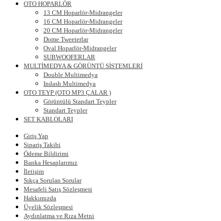
OTO HOPARLÖR
13 CM Hoparlör-Midrangeler
16 CM Hoparlör-Midrangeler
20 CM Hoparlör-Midrangeler
Dome Tweeterlar
Oval Hoparlör-Midrangeler
SUBWOOFERLAR
MULTİMEDYA & GÖRÜNTÜ SİSTEMLERİ
Double Multimedya
Indash Multimedya
OTO TEYP (OTO MP3 ÇALAR )
Görüntülü Standart Teypler
Standart Teypler
SET KABLOLARI
Giriş Yap
Sipariş Takibi
Ödeme Bildirimi
Banka Hesaplarımız
İletişim
Sıkça Sorulan Sorular
Mesafeli Satış Sözleşmesi
Hakkımızda
Üyelik Sözleşmesi
Aydınlatma ve Rıza Metni