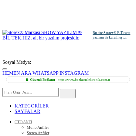
Bu site
Storex
® E-Ticaret
yazılımı ile kurulmuştur.
Sosyal Medya:
HEMEN ARA
WHATSAPP
INSTAGRAM
Güvenli Bağlantı
https://www.bozkurtelektronik.com.tr
Hızlı
Ürün
Ara
KATEGORİLER
SAYFALAR
OTO ANFİ
Mono Anfiler
Stereo Anfiler