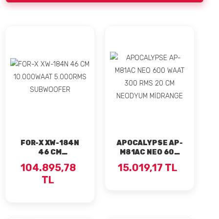
FOR-X XW-184N
APOCALYPSE AP-
46 CM
M81AC NEO 600
10.000WAAT
WAAT 300 RMS 20
104.895,78
15.019,17 TL
5.000RMS
CM NEODYUM
TL
SUBWOOFER
MİDRANGE