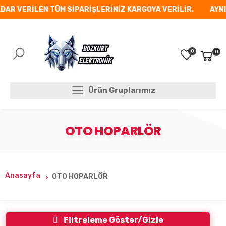
DAR VERİLEN TÜM SİPARİŞLERİNİZ KARGOYA VERİLİR.
AYNI 
0
0
Mobil Menü
Ürün Gruplarımız
Ürün Gruplarımız
OTO HOPARLÖR
Anasayfa
OTO HOPARLÖR
Filtreleme Göster/Gizle