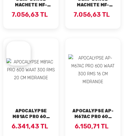
MACHETE MF-
MACHETE MF-
12SD4 1600 WAAT
12SD2 1600 WAAT
7.056,63 TL
7.056,63 TL
800 RMS 30 CM
800 RMS 30 CM
SUBWOOFER
SUBWOOFER
APOCALYPSE
APOCALYPSE AP-
M81AC PRO 600
M67AC PRO 600
WAAT 300 RMS 20
WAAT 300 RMS 16
6.341,43 TL
6.150,71 TL
CM MİDRANGE
CM MİDRANGE