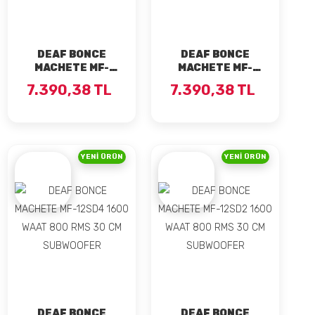
DEAF BONCE
DEAF BONCE
MACHETE MF-
MACHETE MF-
12RD2 2400WAAT
12RD2 2400WAAT
7.390,38 TL
7.390,38 TL
1200 RMS 30 CM
1200 RMS 30 CM
ÇİFT BOBİN
ÇİFT BOBİN
SUBWOOFER
SUBWOOFER
YENI ÜRÜN
YENI ÜRÜN
DEAF BONCE
DEAF BONCE