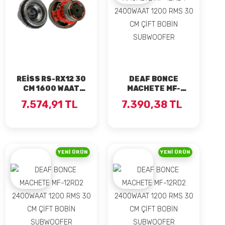
REİSS RS-RX12 30
DEAF BONCE
CM 1600 WAAT
MACHETE MF-
800 RMS D2
12RD4 2400WAAT
7.574,91 TL
7.390,38 TL
SUBWOOFER
1200 RMS 30 CM
ÇİFT BOBİN
SUBWOOFER
YENI ÜRÜN
YENI ÜRÜN