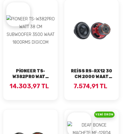
PİONEER TS-
REİSS RS-RX12 30
W382PRO WATT
CM 2000 WAAT
38 CM
600 RMS D4
14.303,97 TL
7.574,91 TL
SUBWOOFER 3500
SUBWOOFER
WAAT 1800RMS
DİGİCOM
YENI ÜRÜN