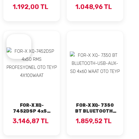
USB-AUX-SD
USB-AUX-SD
1.192,00 TL
1.048,96 TL
4x60 WAAT OTO
4x60 WAAT OTO
TEYP
TEYP
FOR-X XQ-
FOR-X XQ- 7350
7452DSP 4x50
BT BLUETOOTH-
RMS
USB-AUX-SD
3.146,87 TL
1.859,52 TL
PROFESYONEL
4x60 WAAT OTO
OTO TEYP
TEYP
4X100WAAT