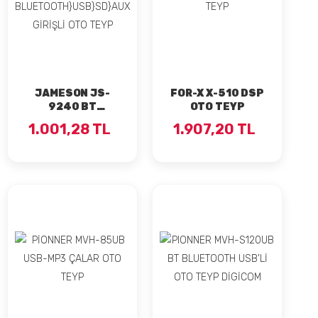
JAMESON JS-
FOR-X X-510 DSP
9240 BT
OTO TEYP
BLUETOOTH}USB}SD}AUX
1.001,28 TL
1.907,20 TL
GİRİŞLİ OTO TEYP