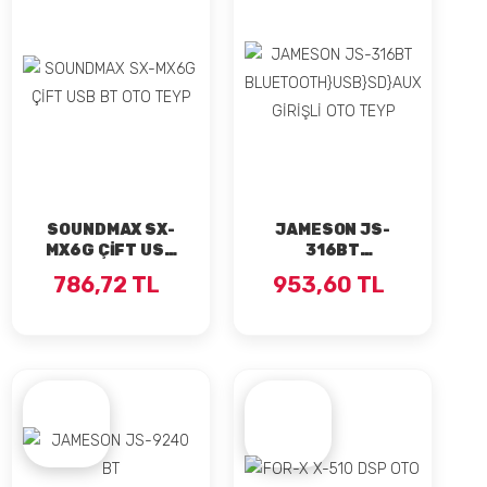
SOUNDMAX SX-
JAMESON JS-
MX6G ÇİFT USB
316BT
BT OTO TEYP
BLUETOOTH}USB}SD}AUX
786,72 TL
953,60 TL
GİRİŞLİ OTO TEYP