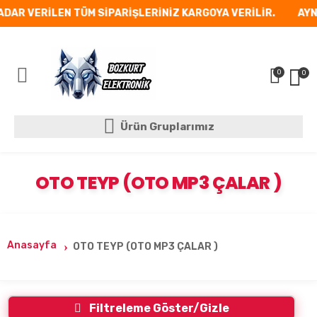
ADAR VERİLEN TÜM SİPARİŞLERİNİZ KARGOYA VERİLİR.
AYNI
0
0
Mobil Menü
Ürün Gruplarımız
Ürün Gruplarımız
OTO TEYP (OTO MP3 ÇALAR )
Anasayfa
OTO TEYP (OTO MP3 ÇALAR )
Filtreleme Göster/Gizle