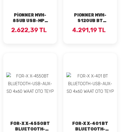
PİONNER MVH-
PIONNER MVH-
85UB USB-MP3
S120UB BT
ÇALAR OTO TEYP
BLUETOOTH
2.622,39 TL
4.291,19 TL
USB'Lİ OTO TEYP
DİGİCOM
FOR-X X-4550BT
FOR-X X-401 BT
BLUETOOTH-
BLUETOOTH-