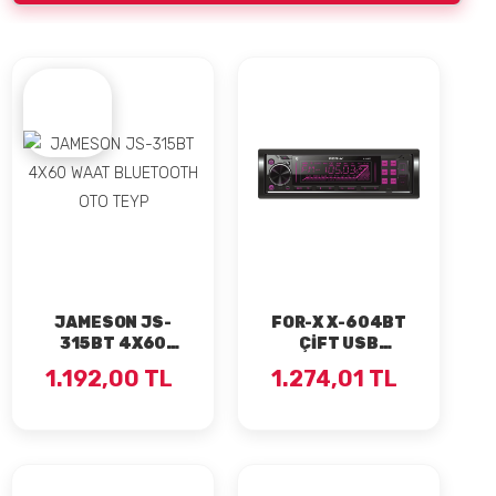
JAMESON JS-
FOR-X X-604BT
315BT 4X60
ÇİFT USB
WAAT
BLUETOOTH
1.192,00 TL
1.274,01 TL
BLUETOOTH OTO
4X60 WAAT OTO
TEYP
TEYP