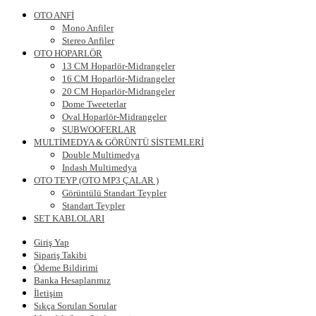
OTO ANFİ
Mono Anfiler
Stereo Anfiler
OTO HOPARLÖR
13 CM Hoparlör-Midrangeler
16 CM Hoparlör-Midrangeler
20 CM Hoparlör-Midrangeler
Dome Tweeterlar
Oval Hoparlör-Midrangeler
SUBWOOFERLAR
MULTİMEDYA & GÖRÜNTÜ SİSTEMLERİ
Double Multimedya
Indash Multimedya
OTO TEYP (OTO MP3 ÇALAR )
Görüntülü Standart Teypler
Standart Teypler
SET KABLOLARI
Giriş Yap
Sipariş Takibi
Ödeme Bildirimi
Banka Hesaplarımız
İletişim
Sıkça Sorulan Sorular