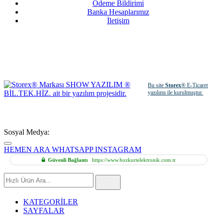
Ödeme Bildirimi
Banka Hesaplarımız
İletişim
Bu site
Storex
® E-Ticaret
yazılımı ile kurulmuştur.
Sosyal Medya:
HEMEN ARA
WHATSAPP
INSTAGRAM
Güvenli Bağlantı
https://www.bozkurtelektronik.com.tr
Hızlı
Ürün
Ara
KATEGORİLER
SAYFALAR