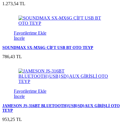
1.273,54 TL
Favorilerime Ekle
İncele
SOUNDMAX SX-MX6G ÇİFT USB BT OTO TEYP
786,43 TL
Favorilerime Ekle
İncele
JAMESON JS-316BT BLUETOOTH}USB}SD}AUX GİRİŞLİ OTO
TEYP
953,25 TL