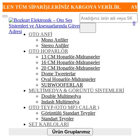
LEN TÜM SİPARİŞLERİNİZ KARGOYA VERİLİR.
AYNI 
Ara
Mobil
0
Menü
OTO ANFİ
Mono Anfiler
Stereo Anfiler
OTO HOPARLÖR
13 CM Hoparlör-Midrangeler
16 CM Hoparlör-Midrangeler
20 CM Hoparlör-Midrangeler
Dome Tweeterlar
Oval Hoparlör-Midrangeler
SUBWOOFERLAR
MULTİMEDYA & GÖRÜNTÜ SİSTEMLERİ
Double Multimedya
Indash Multimedya
OTO TEYP (OTO MP3 ÇALAR )
Görüntülü Standart Teypler
Standart Teypler
SET KABLOLARI
Ürün
Ürün Gruplarımız
Gruplarımız