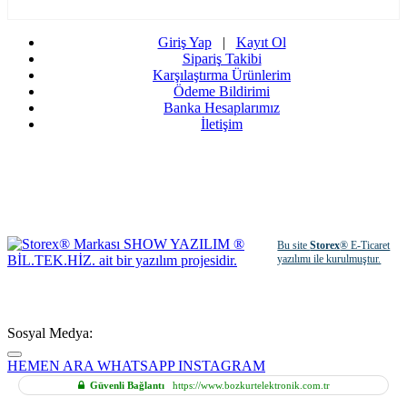
Giriş Yap
|
Kayıt Ol
Sipariş Takibi
Karşılaştırma Ürünlerim
Ödeme Bildirimi
Banka Hesaplarımız
İletişim
Bu site
Storex
® E-Ticaret
yazılımı ile kurulmuştur.
Sosyal Medya:
HEMEN ARA
WHATSAPP
INSTAGRAM
Güvenli Bağlantı
https://www.bozkurtelektronik.com.tr