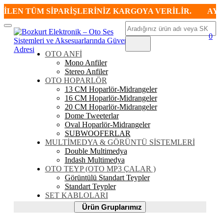
İLEN TÜM SİPARİŞLERİNİZ KARGOYA VERİLİR.
AYNI
Ara
Mobil
0
Menü
OTO ANFİ
Mono Anfiler
Stereo Anfiler
OTO HOPARLÖR
13 CM Hoparlör-Midrangeler
16 CM Hoparlör-Midrangeler
20 CM Hoparlör-Midrangeler
Dome Tweeterlar
Oval Hoparlör-Midrangeler
SUBWOOFERLAR
MULTİMEDYA & GÖRÜNTÜ SİSTEMLERİ
Double Multimedya
Indash Multimedya
OTO TEYP (OTO MP3 ÇALAR )
Görüntülü Standart Teypler
Standart Teypler
SET KABLOLARI
Ürün
Ürün Gruplarımız
Gruplarımız