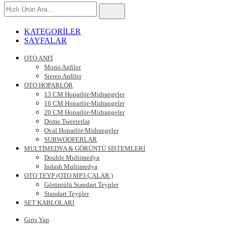
Hızlı
Ürün
Ara
KATEGORİLER
SAYFALAR
OTO ANFİ
Mono Anfiler
Stereo Anfiler
OTO HOPARLÖR
13 CM Hoparlör-Midrangeler
16 CM Hoparlör-Midrangeler
20 CM Hoparlör-Midrangeler
Dome Tweeterlar
Oval Hoparlör-Midrangeler
SUBWOOFERLAR
MULTİMEDYA & GÖRÜNTÜ SİSTEMLERİ
Double Multimedya
Indash Multimedya
OTO TEYP (OTO MP3 ÇALAR )
Görüntülü Standart Teypler
Standart Teypler
SET KABLOLARI
Giriş Yap