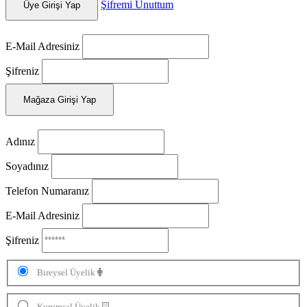
Şifremi Unuttum
Üye Girişi Yap
E-Mail Adresiniz
Şifreniz
Mağaza Girişi Yap
Adınız
Soyadınız
Telefon Numaranız
E-Mail Adresiniz
Şifreniz
Bireysel Üyelik
Kurumsal Üyelik