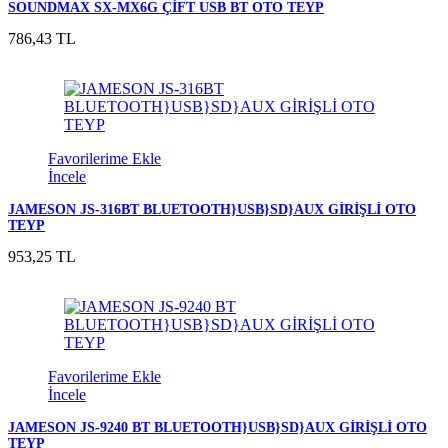
SOUNDMAX SX-MX6G ÇİFT USB BT OTO TEYP
786,43 TL
Favorilerime Ekle
İncele
JAMESON JS-316BT BLUETOOTH}USB}SD}AUX GİRİŞLİ OTO
TEYP
953,25 TL
Favorilerime Ekle
İncele
JAMESON JS-9240 BT BLUETOOTH}USB}SD}AUX GİRİŞLİ OTO
TEYP