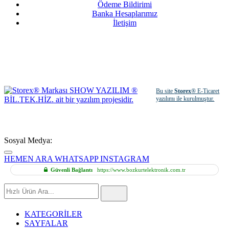
Ödeme Bildirimi
Banka Hesaplarımız
İletişim
Bu site
Storex
® E-Ticaret
yazılımı ile kurulmuştur.
Sosyal Medya:
HEMEN ARA
WHATSAPP
INSTAGRAM
Güvenli Bağlantı
https://www.bozkurtelektronik.com.tr
Hızlı
Ürün
Ara
KATEGORİLER
SAYFALAR