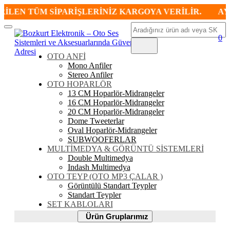
İLEN TÜM SİPARİŞLERİNİZ KARGOYA VERİLİR.
AYNI
Ara
Mobil
0
Menü
OTO ANFİ
Mono Anfiler
Stereo Anfiler
OTO HOPARLÖR
13 CM Hoparlör-Midrangeler
16 CM Hoparlör-Midrangeler
20 CM Hoparlör-Midrangeler
Dome Tweeterlar
Oval Hoparlör-Midrangeler
SUBWOOFERLAR
MULTİMEDYA & GÖRÜNTÜ SİSTEMLERİ
Double Multimedya
Indash Multimedya
OTO TEYP (OTO MP3 ÇALAR )
Görüntülü Standart Teypler
Standart Teypler
SET KABLOLARI
Ürün
Ürün Gruplarımız
Gruplarımız