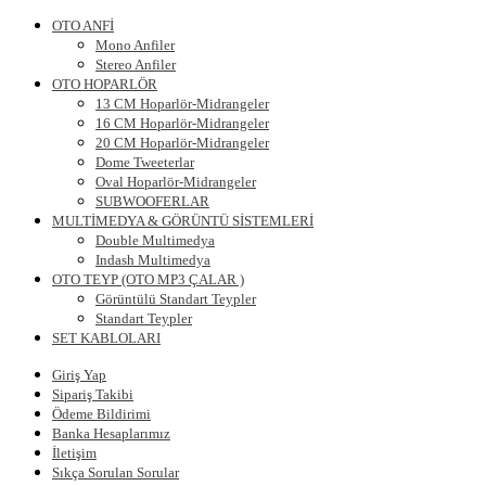
OTO ANFİ
Mono Anfiler
Stereo Anfiler
OTO HOPARLÖR
13 CM Hoparlör-Midrangeler
16 CM Hoparlör-Midrangeler
20 CM Hoparlör-Midrangeler
Dome Tweeterlar
Oval Hoparlör-Midrangeler
SUBWOOFERLAR
MULTİMEDYA & GÖRÜNTÜ SİSTEMLERİ
Double Multimedya
Indash Multimedya
OTO TEYP (OTO MP3 ÇALAR )
Görüntülü Standart Teypler
Standart Teypler
SET KABLOLARI
Giriş Yap
Sipariş Takibi
Ödeme Bildirimi
Banka Hesaplarımız
İletişim
Sıkça Sorulan Sorular