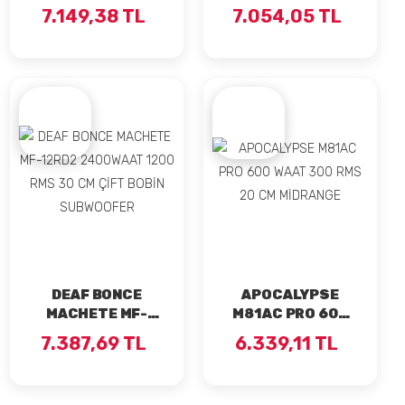
WAAT 5 KANALLI
12SD2 1600 WAAT
7.149,38 TL
7.054,05 TL
BASS KOTROLLÜ
800 RMS 30 CM
ANFİ
SUBWOOFER
DEAF BONCE
APOCALYPSE
MACHETE MF-
M81AC PRO 600
12RD2 2400WAAT
WAAT 300 RMS 20
7.387,69 TL
6.339,11 TL
1200 RMS 30 CM
CM MİDRANGE
ÇİFT BOBİN
SUBWOOFER