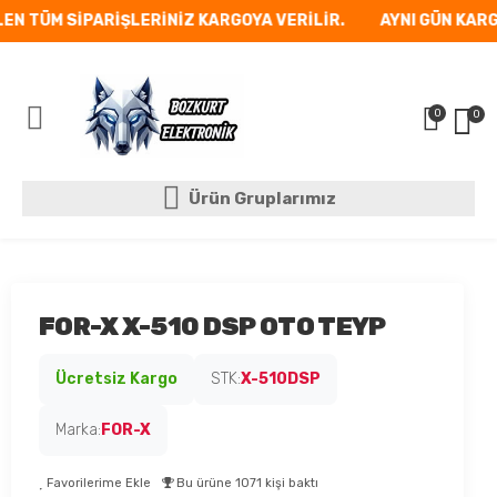
EN TÜM SİPARİŞLERİNİZ KARGOYA VERİLİR.
AYNI GÜN KARGO!
0
0
Mobil Menü
Ürün Gruplarımız
Ürün Gruplarımız
FOR-X X-510 DSP OTO TEYP
Ücretsiz Kargo
STK:
X-510DSP
Marka:
FOR-X
Favorilerime Ekle
Bu ürüne 1071 kişi baktı