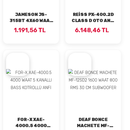
JAMESON JS-
REİSS PX-400.2D
315BT 4X60 WAAT
CLASS D OTO ANFİ
BLUETOOTH OTO
2x400RMS
1.191,56 TL
6.148,46 TL
TEYP
FOR-X XAE-
DEAF BONCE
4000.5 4000
MACHETE MF-