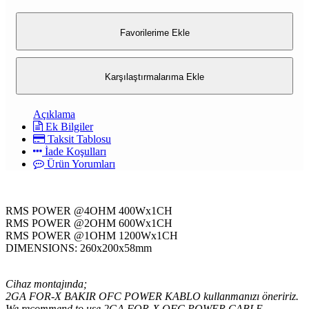
Favorilerime Ekle
Karşılaştırmalarıma Ekle
Açıklama
Ek Bilgiler
Taksit Tablosu
İade Koşulları
Ürün Yorumları
RMS POWER @4OHM 400Wx1CH
RMS POWER @2OHM 600Wx1CH
RMS POWER @1OHM 1200Wx1CH
DIMENSIONS: 260x200x58mm
Cihaz montajında;
2GA FOR-X BAKIR OFC POWER KABLO kullanmanızı öneririz.
We recommend to use 2GA FOR-X OFC POWER CABLE.