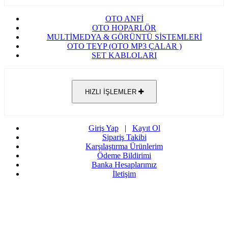
OTO ANFİ
OTO HOPARLÖR
MULTİMEDYA & GÖRÜNTÜ SİSTEMLERİ
OTO TEYP (OTO MP3 ÇALAR )
SET KABLOLARI
HIZLI İŞLEMLER
Giriş Yap
|
Kayıt Ol
Sipariş Takibi
Karşılaştırma Ürünlerim
Ödeme Bildirimi
Banka Hesaplarımız
İletişim