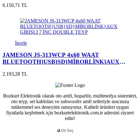
6.150,71 TL
İncele
JAMESON JS-313WCP 4x60 WAAT
BLUETOOTH}USB}SD}MİRORLİNK}AUX
GİRİŞLİ 7 İNÇ DOUBLE TEYP
2.193,28 TL
Bozkurt Elektronik olarak oto amfi, hoparlör, multimedya sistemleri,
oto teyp, set kabloları ve subwoofer amfi setleriyle aracınıza
mükemmel ses deneyimi sunuyoruz. Kaliteli ürünleri uygun
fiyatlarla keşfetmek için bozkurtelektronik.com.tr adresini ziyaret
edin!