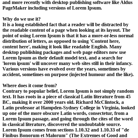
and more recently with desktop publishing software like Aldus
PageMaker including versions of Lorem Ipsum.
Why do we use it?
It is a long established fact that a reader will be distracted by
the readable content of a page when looking at its layout. The
point of using Lorem Ipsum is that it has a more-or-less normal
distribution of letters, as opposed to using 'Content here,
content here', making it look like readable English. Many
desktop publishing packages and web page editors now use
Lorem Ipsum as their default model text, and a search for
'lorem ipsum' will uncover many web sites still in their infancy.
Various versions have evolved over the years, sometimes by
accident, sometimes on purpose (injected humour and the like).
Where does it come from?
Contrary to popular belief, Lorem Ipsum is not simply random
text. It has roots in a piece of classical Latin literature from 45
BC, making it over 2000 years old. Richard McClintock, a
Latin professor at Hampden-Sydney College in Virginia, looked
up one of the more obscure Latin words, consectetur, from a
Lorem Ipsum passage, and going through the cites of the word
in classical literature, discovered the undoubtable source.
Lorem Ipsum comes from sections 1.10.32 and 1.10.33 of "de
Finibus Bonorum et Malorum" (The Extremes of Good and