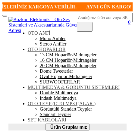
ŞLERİNİZ KARGOYA VERİLİR.
AYNI GÜN KARGO! SAA
Ara
Mobil
0
Menü
OTO ANFİ
Mono Anfiler
Stereo Anfiler
OTO HOPARLÖR
13 CM Hoparlör-Midrangeler
16 CM Hoparlör-Midrangeler
20 CM Hoparlör-Midrangeler
Dome Tweeterlar
Oval Hoparlör-Midrangeler
SUBWOOFERLAR
MULTİMEDYA & GÖRÜNTÜ SİSTEMLERİ
Double Multimedya
Indash Multimedya
OTO TEYP (OTO MP3 ÇALAR )
Görüntülü Standart Teypler
Standart Teypler
SET KABLOLARI
Ürün
Ürün Gruplarımız
Gruplarımız