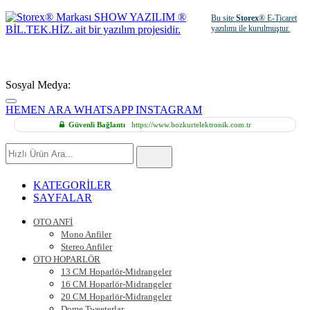
Bu site
Storex
® E-Ticaret
yazılımı ile kurulmuştur.
Sosyal Medya:
HEMEN ARA
WHATSAPP
INSTAGRAM
Güvenli Bağlantı
https://www.bozkurtelektronik.com.tr
Hızlı
Ürün
Ara
KATEGORİLER
SAYFALAR
OTO ANFİ
Mono Anfiler
Stereo Anfiler
OTO HOPARLÖR
13 CM Hoparlör-Midrangeler
16 CM Hoparlör-Midrangeler
20 CM Hoparlör-Midrangeler
Dome Tweeterlar