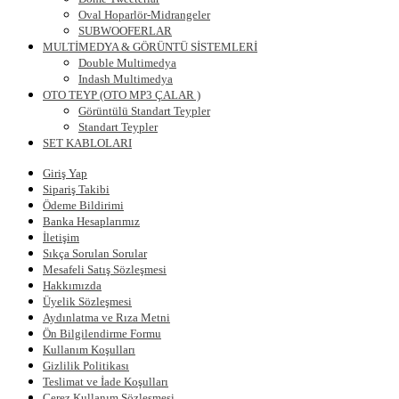
Oval Hoparlör-Midrangeler
SUBWOOFERLAR
MULTİMEDYA & GÖRÜNTÜ SİSTEMLERİ
Double Multimedya
Indash Multimedya
OTO TEYP (OTO MP3 ÇALAR )
Görüntülü Standart Teypler
Standart Teypler
SET KABLOLARI
Giriş Yap
Sipariş Takibi
Ödeme Bildirimi
Banka Hesaplarımız
İletişim
Sıkça Sorulan Sorular
Mesafeli Satış Sözleşmesi
Hakkımızda
Üyelik Sözleşmesi
Aydınlatma ve Rıza Metni
Ön Bilgilendirme Formu
Kullanım Koşulları
Gizlilik Politikası
Teslimat ve İade Koşulları
Çerez Kullanım Sözleşmesi