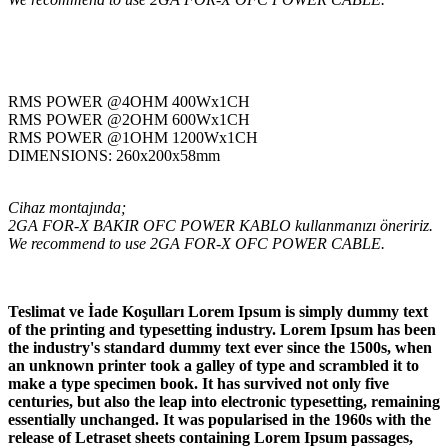
RMS POWER @4OHM 400Wx1CH
RMS POWER @2OHM 600Wx1CH
RMS POWER @1OHM 1200Wx1CH
DIMENSIONS: 260x200x58mm
Cihaz montajında;
2GA FOR-X BAKIR OFC POWER KABLO kullanmanızı öneririz.
We recommend to use 2GA FOR-X OFC POWER CABLE.
Teslimat ve İade Koşulları Lorem Ipsum is simply dummy text
of the printing and typesetting industry. Lorem Ipsum has been
the industry's standard dummy text ever since the 1500s, when
an unknown printer took a galley of type and scrambled it to
make a type specimen book. It has survived not only five
centuries, but also the leap into electronic typesetting, remaining
essentially unchanged. It was popularised in the 1960s with the
release of Letraset sheets containing Lorem Ipsum passages,