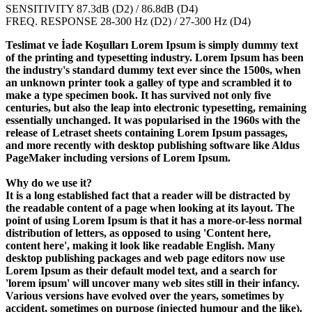
SENSITIVITY 87.3dB (D2) / 86.8dB (D4)
FREQ. RESPONSE 28-300 Hz (D2) / 27-300 Hz (D4)
Teslimat ve İade Koşulları Lorem Ipsum is simply dummy text
of the printing and typesetting industry. Lorem Ipsum has been
the industry's standard dummy text ever since the 1500s, when
an unknown printer took a galley of type and scrambled it to
make a type specimen book. It has survived not only five
centuries, but also the leap into electronic typesetting, remaining
essentially unchanged. It was popularised in the 1960s with the
release of Letraset sheets containing Lorem Ipsum passages,
and more recently with desktop publishing software like Aldus
PageMaker including versions of Lorem Ipsum.
Why do we use it?
It is a long established fact that a reader will be distracted by
the readable content of a page when looking at its layout. The
point of using Lorem Ipsum is that it has a more-or-less normal
distribution of letters, as opposed to using 'Content here,
content here', making it look like readable English. Many
desktop publishing packages and web page editors now use
Lorem Ipsum as their default model text, and a search for
'lorem ipsum' will uncover many web sites still in their infancy.
Various versions have evolved over the years, sometimes by
accident, sometimes on purpose (injected humour and the like).