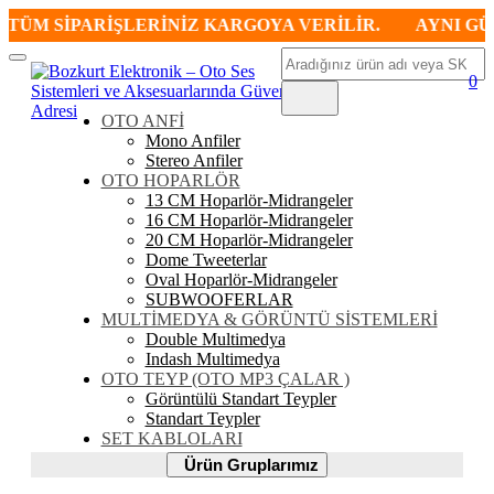
ÜM SİPARİŞLERİNİZ KARGOYA VERİLİR.
AYNI GÜN K
Ara
Mobil
0
Menü
OTO ANFİ
Mono Anfiler
Stereo Anfiler
OTO HOPARLÖR
13 CM Hoparlör-Midrangeler
16 CM Hoparlör-Midrangeler
20 CM Hoparlör-Midrangeler
Dome Tweeterlar
Oval Hoparlör-Midrangeler
SUBWOOFERLAR
MULTİMEDYA & GÖRÜNTÜ SİSTEMLERİ
Double Multimedya
Indash Multimedya
OTO TEYP (OTO MP3 ÇALAR )
Görüntülü Standart Teypler
Standart Teypler
SET KABLOLARI
Ürün
Ürün Gruplarımız
Gruplarımız