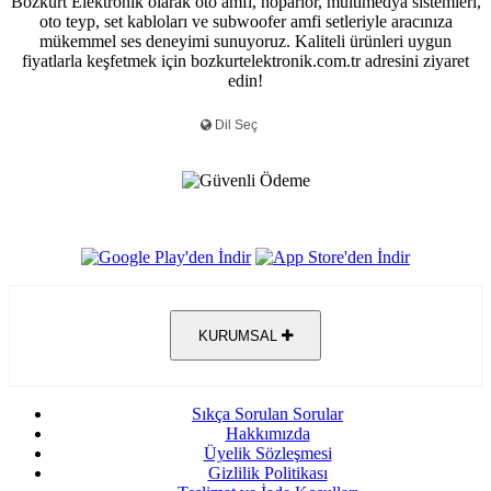
Bozkurt Elektronik olarak oto amfi, hoparlör, multimedya sistemleri,
oto teyp, set kabloları ve subwoofer amfi setleriyle aracınıza
mükemmel ses deneyimi sunuyoruz. Kaliteli ürünleri uygun
fiyatlarla keşfetmek için bozkurtelektronik.com.tr adresini ziyaret
edin!
KURUMSAL
Sıkça Sorulan Sorular
Hakkımızda
Üyelik Sözleşmesi
Gizlilik Politikası