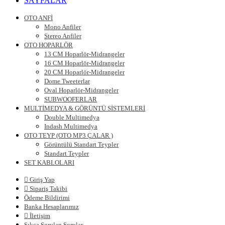
SAYFALAR
OTO ANFİ
Mono Anfiler
Stereo Anfiler
OTO HOPARLÖR
13 CM Hoparlör-Midrangeler
16 CM Hoparlör-Midrangeler
20 CM Hoparlör-Midrangeler
Dome Tweeterlar
Oval Hoparlör-Midrangeler
SUBWOOFERLAR
MULTİMEDYA & GÖRÜNTÜ SİSTEMLERİ
Double Multimedya
Indash Multimedya
OTO TEYP (OTO MP3 ÇALAR )
Görüntülü Standart Teypler
Standart Teypler
SET KABLOLARI
Giriş Yap
Sipariş Takibi
Ödeme Bildirimi
Banka Hesaplarımız
İletişim
Sıkça Sorulan Sorular