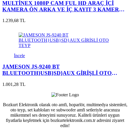
MULTİNEX 1080P CAM FUL HD ARAÇ İÇİ
KAMERA ÖN ARKA VE İÇ KAYIT 3 KAMERA
GECE GÖRÜŞLÜ GENİŞ AÇI
1.239,68 TL
İncele
JAMESON JS-9240 BT
BLUETOOTH}USB}SD}AUX GİRİŞLİ OTO
TEYP
1.001,28 TL
Bozkurt Elektronik olarak oto amfi, hoparlör, multimedya sistemleri,
oto teyp, set kabloları ve subwoofer amfi setleriyle aracınıza
mükemmel ses deneyimi sunuyoruz. Kaliteli ürünleri uygun
fiyatlarla keşfetmek için bozkurtelektronik.com.tr adresini ziyaret
edin!