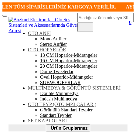
EN TÜM SİPARİŞLERİNİZ KARGOYA VERİLİR.
AYNI G
Ara
Mobil
0
Menü
OTO ANFİ
Mono Anfiler
Stereo Anfiler
OTO HOPARLÖR
13 CM Hoparlör-Midrangeler
16 CM Hoparlör-Midrangeler
20 CM Hoparlör-Midrangeler
Dome Tweeterlar
Oval Hoparlör-Midrangeler
SUBWOOFERLAR
MULTİMEDYA & GÖRÜNTÜ SİSTEMLERİ
Double Multimedya
Indash Multimedya
OTO TEYP (OTO MP3 ÇALAR )
Görüntülü Standart Teypler
Standart Teypler
SET KABLOLARI
Ürün
Ürün Gruplarımız
Gruplarımız