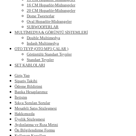
16 CM Hoparlör-Midrangeler
20 CM Hoparlör-Midrangeler
Dome Tweeterlar
Oval Hoparlör-Midrangeler
SUBWOOFERLAR
MULTİMEDYA & GÖRÜNTÜ SİSTEMLERİ
Double Multimedya
Indash Multimedya
OTO TEYP (OTO MP3 ÇALAR )
Görüntülü Standart Teypler
Standart Teypler
SET KABLOLARI
Giriş Yap
Sipariş Takibi
Ödeme Bildirimi
Banka Hesaplarımız
İletişim
Sıkça Sorulan Sorular
Mesafeli Satış Sözleşmesi
Hakkımızda
Üyelik Sözleşmesi
Aydınlatma ve Rıza Metni
Ön Bilgilendirme Formu
Kullanım Koşulları