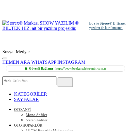
Bu site
Storex
® E-Ticaret
yazılımı ile kurulmuştur.
Sosyal Medya:
HEMEN ARA
WHATSAPP
INSTAGRAM
Güvenli Bağlantı
https://www.bozkurtelektronik.com.tr
Hızlı
Ürün
Ara
KATEGORİLER
SAYFALAR
OTO ANFİ
Mono Anfiler
Stereo Anfiler
OTO HOPARLÖR
13 CM Hoparlör-Midrangeler