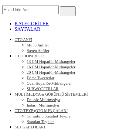
Hızlı
Ürün
Ara
KATEGORİLER
SAYFALAR
OTO ANFİ
Mono Anfiler
Stereo Anfiler
OTO HOPARLÖR
13 CM Hoparlör-Midrangeler
16 CM Hoparlör-Midrangeler
20 CM Hoparlör-Midrangeler
Dome Tweeterlar
Oval Hoparlör-Midrangeler
SUBWOOFERLAR
MULTİMEDYA & GÖRÜNTÜ SİSTEMLERİ
Double Multimedya
Indash Multimedya
OTO TEYP (OTO MP3 ÇALAR )
Görüntülü Standart Teypler
Standart Teypler
SET KABLOLARI