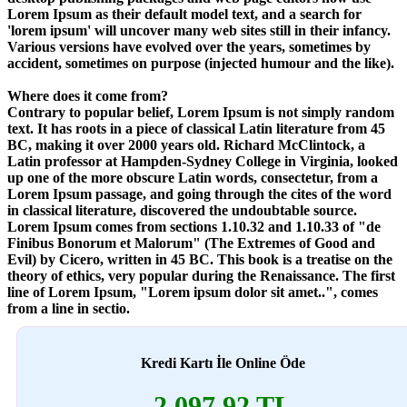
Lorem Ipsum as their default model text, and a search for
'lorem ipsum' will uncover many web sites still in their infancy.
Various versions have evolved over the years, sometimes by
accident, sometimes on purpose (injected humour and the like).
Where does it come from?
Contrary to popular belief, Lorem Ipsum is not simply random
text. It has roots in a piece of classical Latin literature from 45
BC, making it over 2000 years old. Richard McClintock, a
Latin professor at Hampden-Sydney College in Virginia, looked
up one of the more obscure Latin words, consectetur, from a
Lorem Ipsum passage, and going through the cites of the word
in classical literature, discovered the undoubtable source.
Lorem Ipsum comes from sections 1.10.32 and 1.10.33 of "de
Finibus Bonorum et Malorum" (The Extremes of Good and
Evil) by Cicero, written in 45 BC. This book is a treatise on the
theory of ethics, very popular during the Renaissance. The first
line of Lorem Ipsum, "Lorem ipsum dolor sit amet..", comes
from a line in sectio.
Kredi Kartı İle Online Öde
2.097,92 TL