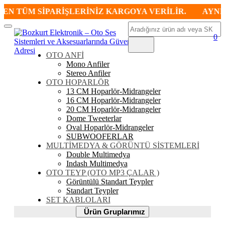
N TÜM SİPARİŞLERİNİZ KARGOYA VERİLİR.
AYNI GÜ
Ara
Mobil
0
Menü
OTO ANFİ
Mono Anfiler
Stereo Anfiler
OTO HOPARLÖR
13 CM Hoparlör-Midrangeler
16 CM Hoparlör-Midrangeler
20 CM Hoparlör-Midrangeler
Dome Tweeterlar
Oval Hoparlör-Midrangeler
SUBWOOFERLAR
MULTİMEDYA & GÖRÜNTÜ SİSTEMLERİ
Double Multimedya
Indash Multimedya
OTO TEYP (OTO MP3 ÇALAR )
Görüntülü Standart Teypler
Standart Teypler
SET KABLOLARI
Ürün
Ürün Gruplarımız
Gruplarımız