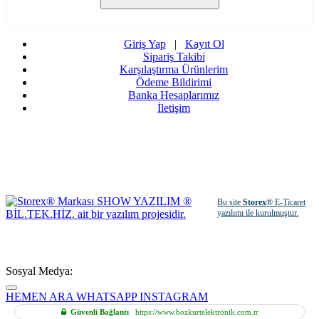
Giriş Yap
|
Kayıt Ol
Sipariş Takibi
Karşılaştırma Ürünlerim
Ödeme Bildirimi
Banka Hesaplarımız
İletişim
Bu site
Storex
® E-Ticaret
yazılımı ile kurulmuştur.
Sosyal Medya:
HEMEN ARA
WHATSAPP
INSTAGRAM
Güvenli Bağlantı
https://www.bozkurtelektronik.com.tr