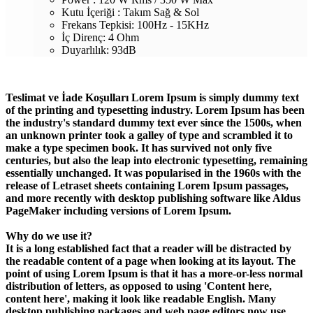
Kutu İçeriği : Takım Sağ & Sol
Frekans Tepkisi: 100Hz - 15KHz
İç Direnç: 4 Ohm
Duyarlılık: 93dB
Teslimat ve İade Koşulları Lorem Ipsum is simply dummy text
of the printing and typesetting industry. Lorem Ipsum has been
the industry's standard dummy text ever since the 1500s, when
an unknown printer took a galley of type and scrambled it to
make a type specimen book. It has survived not only five
centuries, but also the leap into electronic typesetting, remaining
essentially unchanged. It was popularised in the 1960s with the
release of Letraset sheets containing Lorem Ipsum passages,
and more recently with desktop publishing software like Aldus
PageMaker including versions of Lorem Ipsum.
Why do we use it?
It is a long established fact that a reader will be distracted by
the readable content of a page when looking at its layout. The
point of using Lorem Ipsum is that it has a more-or-less normal
distribution of letters, as opposed to using 'Content here,
content here', making it look like readable English. Many
desktop publishing packages and web page editors now use