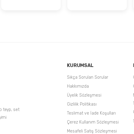
GİRİŞLİ 7 İNÇ
DOUBLE TEYP
KURUMSAL
Sıkça Sorulan Sorular
Hakkımızda
Üyelik Sözleşmesi
Gizlilik Politikası
o teyp, set
Teslimat ve İade Koşulları
yimi
Çerez Kullanım Sözleşmesi
Mesafeli Satış Sözleşmesi