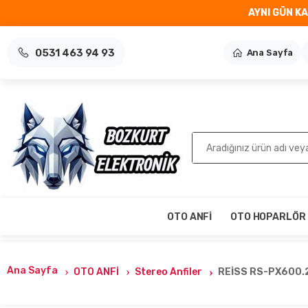
AYNI GÜN K
0531 463 94 93
Ana Sayfa
Ara
OTO ANFİ
OTO HOPARLÖR
Ana Sayfa
OTO ANFİ
Stereo Anfiler
REİSS RS-PX600.2