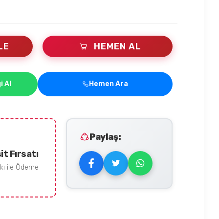
LE
HEMEN AL
i Al
Hemen Ara
Paylaş:
it Fırsatı
rkı ile Ödeme