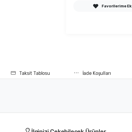
Favorilerime Ek
Taksit Tablosu
İade Koşulları
İlginizi Çekebilecek Ürünler