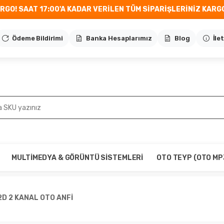
ARGO! SAAT 17:00'A KADAR VERİLEN TÜM SİPARİŞLERİNİZ KARGO
Ödeme Bildirimi
Banka Hesaplarımız
Blog
İle
MULTİMEDYA & GÖRÜNTÜ SİSTEMLERİ
OTO TEYP (OTO MP
D 2 KANAL OTO ANFİ