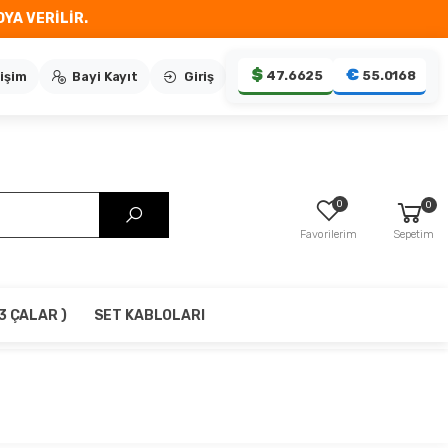
YA VERİLİR.
$
€
47.6625
55.0168
tişim
Bayi Kayıt
Giriş
0
0
Favorilerim
Sepetim
3 ÇALAR )
SET KABLOLARI