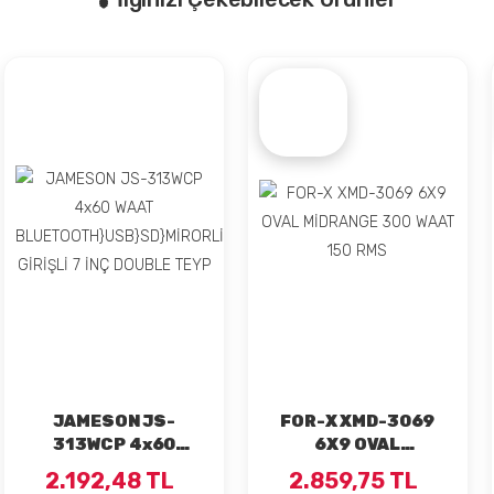
JAMESON JS-
FOR-X XMD-3069
313WCP 4x60
6X9 OVAL
WAAT
MİDRANGE 300
2.192,48 TL
2.859,75 TL
BLUETOOTH}USB}SD}MİRORLİNK}AUX
WAAT 150 RMS