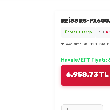
REİSS RS-PX600.
Ücretsiz Kargo
STK:
R
Favorilerime Ekle
Bu ürüne 417 
Havale/EFT Fiyatı: 
6.958,73 TL