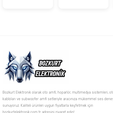
ÇİFT BOBİN
SUBWOOFER
Bozkurt Elektronik olarak oto amfi, hoparlör, multimedya sistemleri, ot
kabloları ve subwoofer amfi setleriyle aracınıza mükemmel ses dene
sunuyoruz. Kaliteli ürünleri uygun fiyatlarla keşfetmek için
bozkurtelektronik.com.tr adresini ziyaret edin!