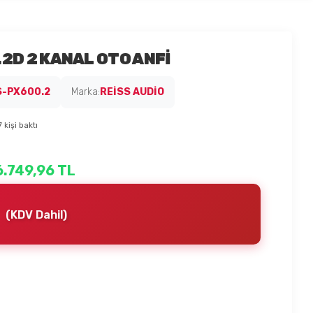
2D 2 KANAL OTO ANFİ
S-PX600.2
Marka:
REİSS AUDİO
kişi baktı
6.749,96 TL
(KDV Dahil)