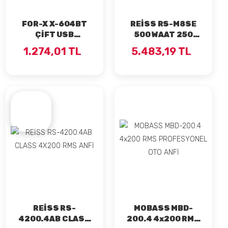
FOR-X X-604BT
REİSS RS-M8SE
ÇİFT USB
500 WAAT 250
BLUETOOTH 4X60
RMS TWEETERLI
1.274,01 TL
5.483,19 TL
WAAT OTO TEYP
PROFESYONEL 20
CM MİDRANGE
REİSS RS-
MOBASS MBD-
4200.4AB CLASS
200.4 4x200 RMS