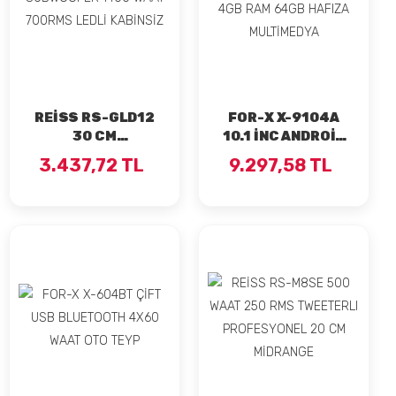
REİSS RS-GLD12
FOR-X X-9104A
30 CM
10.1 İNC ANDROİD
SUBWOOFER 1400
OYNAR BAŞLIKLI
3.437,72 TL
9.297,58 TL
WAAT 700RMS
4GB RAM 64GB
LEDLİ KABİNSİZ
HAFIZA
MULTİMEDYA