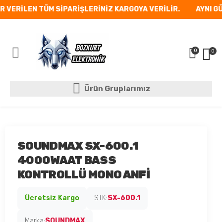
 VERİLEN TÜM SİPARİŞLERİNİZ KARGOYA VERİLİR.
AYNI GÜN
0
0
Mobil Menü
Ürün Gruplarımız
Ürün Gruplarımız
SOUNDMAX SX-600.1
4000WAAT BASS
KONTROLLÜ MONO ANFİ
Ücretsiz Kargo
STK:
SX-600.1
Marka:
SOUNDMAX