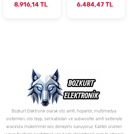
4X200 RMS ANFİ
PROFESYONEL
8.916,14 TL
6.484,47 TL
OTO ANFİ
Bozkurt Elektronik olarak oto amfi, hoparlör, multimedya
sistemleri, oto teyp, set kabloları ve subwoofer amfi setleriyle
aracınıza mükemmel ses deneyimi sunuyoruz. Kaliteli ürünleri