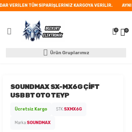
DAR VERİLEN TÜM SİPARİŞLERİNİZ KARGOYA VERİLİR.
AYNI 
0
0
Mobil Menü
Ürün Gruplarımız
Ürün Gruplarımız
SOUNDMAX SX-MX6G ÇİFT
USB BT OTO TEYP
Ücretsiz Kargo
STK:
SXMX6G
Marka:
SOUNDMAX