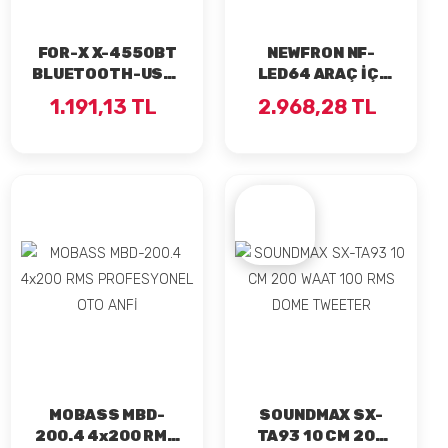
FOR-X X-4550BT
NEWFRON NF-
BLUETOOTH-USB-
LED64 ARAÇ İÇİ
AUX-SD 4x60
AMBİYANS 64
1.191,13 TL
2.968,28 TL
WAAT OTO TEYP
RENK
MOBASS MBD-
SOUNDMAX SX-
200.4 4x200 RMS
TA93 10 CM 200