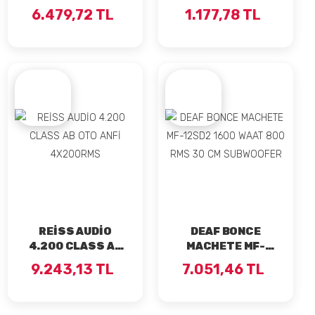
PROFESYONEL
WAAT 100 RMS
6.479,72 TL
1.177,78 TL
OTO ANFİ
DOME TWEETER
REİSS AUDİO
DEAF BONCE
4.200 CLASS AB
MACHETE MF-
OTO ANFİ
12SD2 1600 WAAT
9.243,13 TL
7.051,46 TL
4X200RMS
800 RMS 30 CM
SUBWOOFER