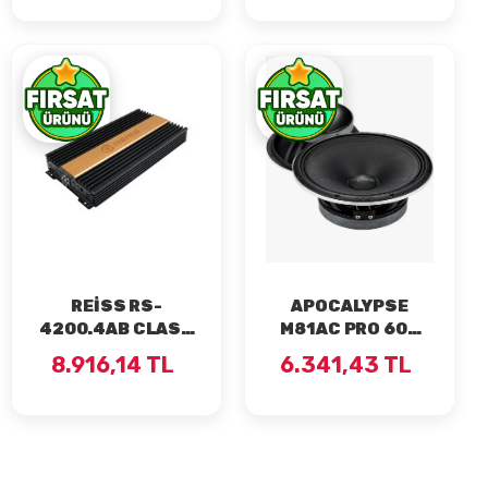
DOUBLE TEYP
REİSS RS-
APOCALYPSE
4200.4AB CLASS
M81AC PRO 600
4X200 RMS ANFİ
WAAT 300 RMS 20
8.916,14 TL
6.341,43 TL
CM MİDRANGE