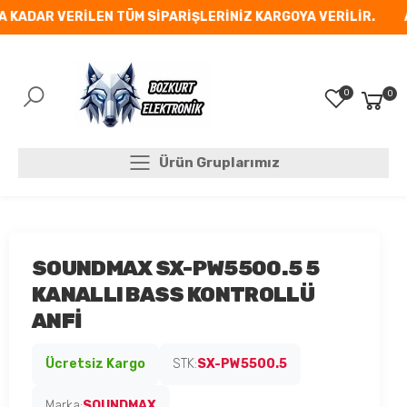
 KADAR VERİLEN TÜM SİPARİŞLERİNİZ KARGOYA VERİLİR.
AY
0
0
Mobil Menü
Ürün Gruplarımız
Ürün Gruplarımız
SOUNDMAX SX-PW5500.5 5
KANALLI BASS KONTROLLÜ
ANFİ
Ücretsiz Kargo
STK:
SX-PW5500.5
Marka:
SOUNDMAX