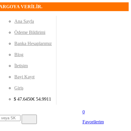
KARGOYA VERİLİR.
Ana Sayfa
Ödeme Bildirimi
Banka Hesaplarımız
Blog
İletişim
Bayi Kayıt
Giriş
$
47.6450
€
54.9911
0
Favorilerim