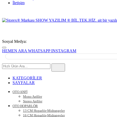
İletişim
Sosyal Medya:
HEMEN ARA
WHATSAPP
INSTAGRAM
Hızlı
Ürün
Ara
KATEGORİLER
SAYFALAR
OTO ANFİ
Mono Anfiler
Stereo Anfiler
OTO HOPARLÖR
13 CM Hoparlör-Midrangeler
16 CM Hoparlör-Midrangeler