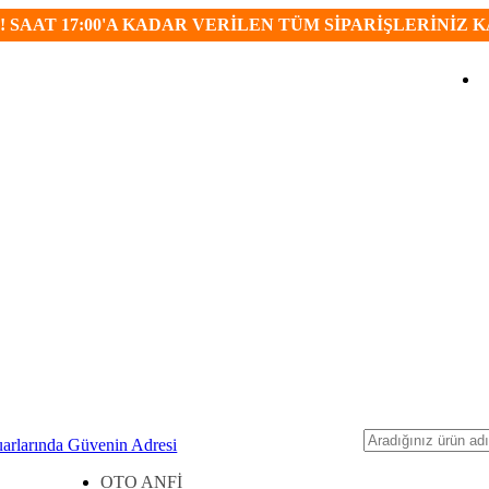
 SAAT 17:00'A KADAR VERİLEN TÜM SİPARİŞLERİNİZ 
Ara
OTO ANFİ