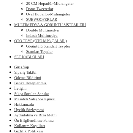
20 CM Hoparlör-Midrangeler
Dome Tweeterlar
Oval Hoparlör-Midrangeler
SUBWOOFERLAR
MULTİMEDYA & GÖRÜNTÜ SİSTEMLERİ
Double Multimedya
Indash Multimedya
OTO TEYP (OTO MP3 ÇALAR )
Görüntülü Standart Teypler
Standart Teypler
SET KABLOLARI
Giriş Yap
Sipariş Takibi
Ödeme Bildirimi
Banka Hesaplarımız
İletişim
Sıkça Sorulan Sorular
Mesafeli Satış Sözleşmesi
Hakkımızda
Üyelik Sözleşmesi
Aydınlatma ve Rıza Metni
Ön Bilgilendirme Formu
Kullanım Koşulları
Gizlilik Politikası