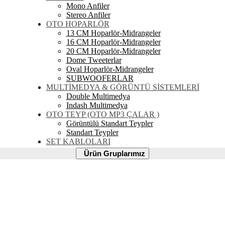
Mono Anfiler
Stereo Anfiler
OTO HOPARLÖR
13 CM Hoparlör-Midrangeler
16 CM Hoparlör-Midrangeler
20 CM Hoparlör-Midrangeler
Dome Tweeterlar
Oval Hoparlör-Midrangeler
SUBWOOFERLAR
MULTİMEDYA & GÖRÜNTÜ SİSTEMLERİ
Double Multimedya
Indash Multimedya
OTO TEYP (OTO MP3 ÇALAR )
Görüntülü Standart Teypler
Standart Teypler
SET KABLOLARI
Ürün
Ürün Gruplarımız
Gruplarımız