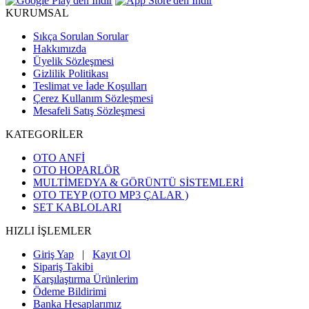
KURUMSAL
Sıkça Sorulan Sorular
Hakkımızda
Üyelik Sözleşmesi
Gizlilik Politikası
Teslimat ve İade Koşulları
Çerez Kullanım Sözleşmesi
Mesafeli Satış Sözleşmesi
KATEGORİLER
OTO ANFİ
OTO HOPARLÖR
MULTİMEDYA & GÖRÜNTÜ SİSTEMLERİ
OTO TEYP (OTO MP3 ÇALAR )
SET KABLOLARI
HIZLI İŞLEMLER
Giriş Yap
|
Kayıt Ol
Sipariş Takibi
Karşılaştırma Ürünlerim
Ödeme Bildirimi
Banka Hesaplarımız