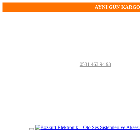
AYNI GÜN KARGO!
0531 463 94 93
Mobil
Menü