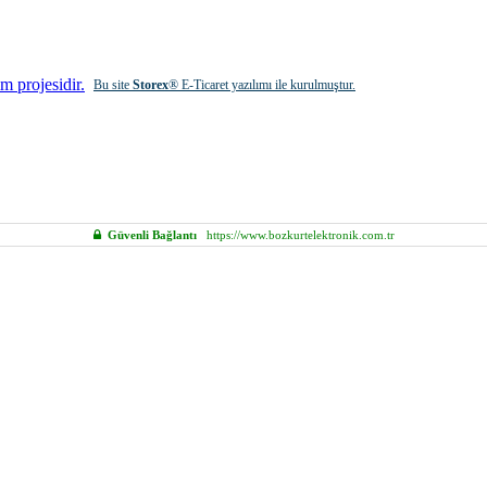
Bu site
Storex
® E-Ticaret yazılımı ile kurulmuştur.
Güvenli Bağlantı
https://www.bozkurtelektronik.com.tr